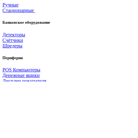
Ручные
Стационарные
Банковское оборудование
Детекторы
Счётчики
Шредеры
Периферия
POS Компьютеры
Денежные ящики
Дисплеи покупателя
Мониторы
Считыватели
магнитных карт
Терминалы сбора данных
Расходные материалы
Чековая лента
Этикетки
Риббон