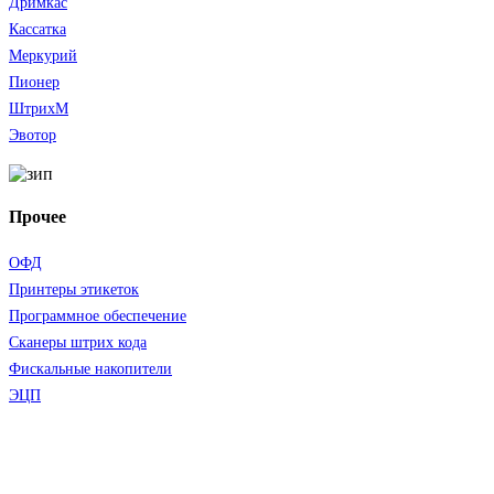
Дримкас
Кассатка
Меркурий
Пионер
ШтрихМ
Эвотор
Прочее
ОФД
Принтеры этикеток
Программное обеспечение
Сканеры штрих кода
Фискальные накопители
ЭЦП