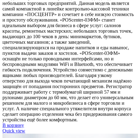
небольших торговых предприятий. Данная модель является
самой компактной в линейке контрольно-кассовой техники
компании «ПОСЦЕНТР» и сочетает в себе низкую стоимость
и простоту обслуживания. «POScenter-03ФМ» станет
идеальным выбором для бизнеса в сфере услуг: салонов
красоты, ремонтных мастерских; небольших торговых точек,
выдающих до 100 чеков в день: минимаркетов, бутиков,
цветочных магазинов; а также заведений,
специализирующихся на продаже напитков и еды навынос,
пунктов выдачи заказов и хостелов. «POScenter-03ФМ»
оснащён не только проводными интерфейсами, но и
беспроводными модулями WiFi и Bluetooth, что обеспечивает
гибкость подключения. Устройство совместимо с денежными
ящиками любых производителей. Благодаря узкому
отверстию для выхода чеков печатающий механизм надёжно
защищён от попадания посторонних предметов. Регистратор
поддерживает работу с термобумагой шириной 57 мм и
рулонами диаметром до 60 мм, что делает его универсальным
решением для малого и микробизнеса в сфере торговли и
услуг. А наличие специального утяжелителя внутри корпуса
сделает операцию отделения чека без придерживания самого
устройства ещё более комфортным.
В корзину
Quick view