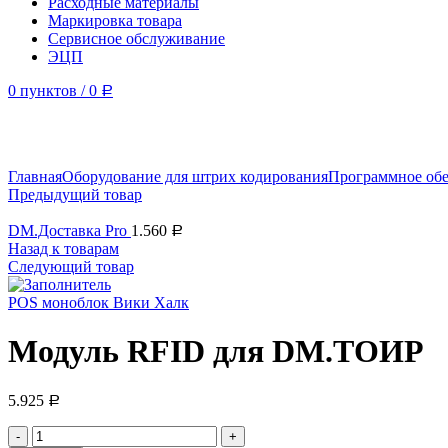
Расходные материалы
Маркировка товара
Сервисное обслуживание
ЭЦП
0
пунктов
/
0
Р
Увеличить
Главная
Оборудование для штрих кодирования
Программное обе
Предыдущий товар
DM.Доставка Pro
1.560
Р
Назад к товарам
Следующий товар
POS моноблок Вики Халк
Модуль RFID для DM.ТОИР
5.925
Р
Количество