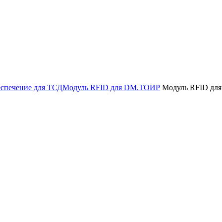
спечение для ТСД
Модуль RFID для DM.ТОИР
Модуль RFID дл