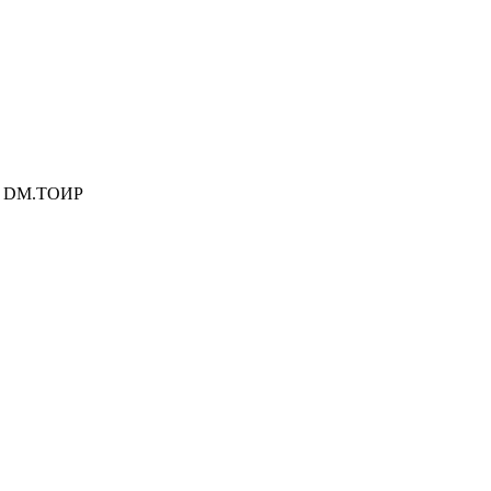
я DM.ТОИР