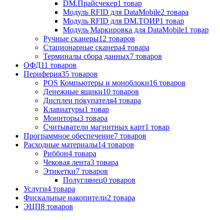
DM.Прайсчекер
1
товар
Модуль RFID для DataMobile
2
товара
Модуль RFID для DM.ТОИР
1
товар
Модуль Маркировка для DataMobile
1
товар
Ручные сканеры
12
товаров
Стационарные сканера
4
товара
Терминалы сбора данных
7
товаров
ОФД
11
товаров
Периферия
35
товаров
POS Компьютеры и моноблоки
16
товаров
Денежные ящики
10
товаров
Дисплеи покупателя
4
товара
Клавиатуры
1
товар
Мониторы
3
товара
Считыватели магнитных карт
1
товар
Программное обеспечение
7
товаров
Расходные материалы
14
товаров
Риббон
4
товара
Чековая лента
3
товара
Этикетки
7
товаров
Полуглянец
0
товаров
Услуги
4
товара
Фискальные накопители
2
товара
ЭЦП
8
товаров