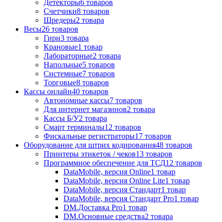
Детекторы
6
товаров
Счетчики
8
товаров
Шредеры
2
товара
Весы
26
товаров
Гири
3
товара
Крановые
1
товар
Лабораторные
2
товара
Напольные
5
товаров
Системные
7
товаров
Торговые
8
товаров
Кассы онлайн
40
товаров
Автономные кассы
7
товаров
Для интернет магазинов
2
товара
Кассы Б/У
2
товара
Смарт терминалы
12
товаров
Фискальные регистраторы
17
товаров
Оборудование для штрих кодирования
48
товаров
Принтеры этикеток / чеков
13
товаров
Программное обеспечение для ТСД
12
товаров
DataMobile, версия Online
1
товар
DataMobile, версия Online Lite
1
товар
DataMobile, версия Стандарт
1
товар
DataMobile, версия Стандарт Pro
1
товар
DM.Доставка Pro
1
товар
DM.Основные средства
2
товара