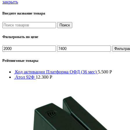
закрыть
Введите название товара
Поиск
Фильтровать по цене
Минимальная
Максимальная
Фильтра
цена
цена
Рейтинговые товары
Код активации Платформа ОФД (36 мес)
5.500
Р
Атол 92Ф
12.300
Р