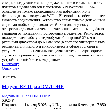
специализирующихся на продаже напитков и еды навынос,
пунктов выдачи заказов и хостелов. «POScenter-03ФМ»
оснащён не только проводными интерфейсами, но и
беспроводными модулями WiFi и Bluetooth, что обеспечивает
гибкость подключения. Устройство совместимо с денежными
ящиками любых производителей. Благодаря узкому
отверстию для выхода чеков печатающий механизм надёжно
защищён от попадания посторонних предметов. Регистратор
поддерживает работу с термобумагой шириной 57 мм и
рулонами диаметром до 60 мм, что делает его универсальным
решением для малого и микробизнеса в сфере торговли и
услуг. А наличие специального утяжелителя внутри корпуса
сделает операцию отделения чека без придерживания самого
устройства ещё более комфортным.
В корзину
Quick view
Закрыть
Модуль RFID для DM.ТОИР
Модуль RFID для DM.ТОИР
5.925
Р
Подписка на 1 месяц 5 925 руб. Подписка на 6 месяцев 17 850