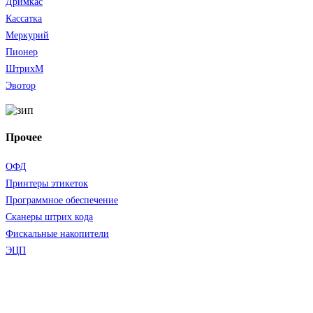
Дримкас
Кассатка
Меркурий
Пионер
ШтрихМ
Эвотор
Прочее
ОФД
Принтеры этикеток
Программное обеспечение
Сканеры штрих кода
Фискальные накопители
ЭЦП