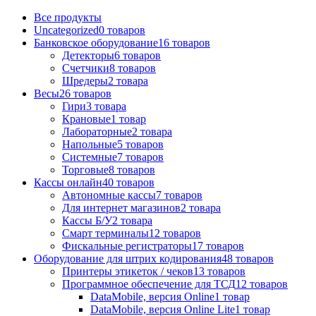
Все
продукты
Uncategorized
0
товаров
Банковское оборудование
16
товаров
Детекторы
6
товаров
Счетчики
8
товаров
Шредеры
2
товара
Весы
26
товаров
Гири
3
товара
Крановые
1
товар
Лабораторные
2
товара
Напольные
5
товаров
Системные
7
товаров
Торговые
8
товаров
Кассы онлайн
40
товаров
Автономные кассы
7
товаров
Для интернет магазинов
2
товара
Кассы Б/У
2
товара
Смарт терминалы
12
товаров
Фискальные регистраторы
17
товаров
Оборудование для штрих кодирования
48
товаров
Принтеры этикеток / чеков
13
товаров
Программное обеспечение для ТСД
12
товаров
DataMobile, версия Online
1
товар
DataMobile, версия Online Lite
1
товар