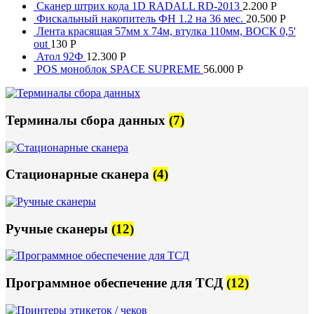
Сканер штрих кода 1D RADALL RD-2013
2.200
Р
Фискальный накопитель ФН 1.2 на 36 мес.
20.500
Р
Лента красящая 57мм х 74м, втулка 110мм, ВОСК 0,5'
out
130
Р
Атол 92Ф
12.300
Р
POS моноблок SPACE SUPREME
56.000
Р
Терминалы сбора данных
(7)
Стационарные сканера
(4)
Ручные сканеры
(12)
Программное обеспечение для ТСД
(12)