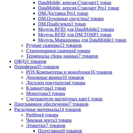
DataMobile, версия Стандарт
1
товар
DataMobile, версия Стандарт Pro
1
товар
DM.Доставка Pro
1
товар
DM.Основные средства
2
товара
DM.Прайсчекер
1
товар
Модуль RFID для DataMobile
2
товара
Модуль RFID для DM.ТОИР
1
товар
Модуль Маркировка для DataMobile
1
товар
Ручные сканеры
12
товаров
Стационарные сканера
4
товара
Терминалы сбора данных
7
товаров
ОФД
11
товаров
Периферия
35
товаров
POS Компьютеры и моноблоки
16
товаров
Денежные ящики
10
товаров
Дисплеи покупателя
4
товара
Клавиатуры
1
товар
Мониторы
3
товара
Считыватели магнитных карт
1
товар
Программное обеспечение
7
товаров
Расходные материалы
14
товаров
Риббон
4
товара
Чековая лента
3
товара
Этикетки
7
товаров
Полуглянец
0
товаров