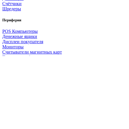
Счётчики
Шредеры
Периферия
POS Компьютеры
Денежные ящики
Дисплеи покупателя
Мониторы
Считыватели
магнитных карт
Терминалы сбора данных
Расходные материалы
Чековая лента
Этикетки
Риббон
2020-2024 ККМ-СЕРВИС Все права защищены. При использовании и
копирование информации, уведомление администратора info@kkmserv.ru и
ссылка на сайт обязательны! Преследуется законодательством РФ
Сайт разработан в
WEB-Студии В.К
0
пунктов
Заказ
Оборудование