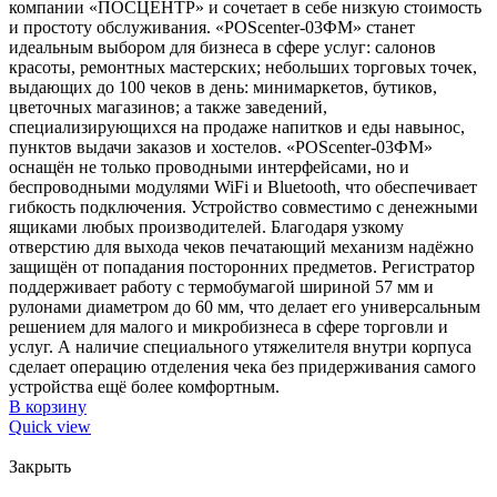
компании «ПОСЦЕНТР» и сочетает в себе низкую стоимость
и простоту обслуживания. «POScenter-03ФМ» станет
идеальным выбором для бизнеса в сфере услуг: салонов
красоты, ремонтных мастерских; небольших торговых точек,
выдающих до 100 чеков в день: минимаркетов, бутиков,
цветочных магазинов; а также заведений,
специализирующихся на продаже напитков и еды навынос,
пунктов выдачи заказов и хостелов. «POScenter-03ФМ»
оснащён не только проводными интерфейсами, но и
беспроводными модулями WiFi и Bluetooth, что обеспечивает
гибкость подключения. Устройство совместимо с денежными
ящиками любых производителей. Благодаря узкому
отверстию для выхода чеков печатающий механизм надёжно
защищён от попадания посторонних предметов. Регистратор
поддерживает работу с термобумагой шириной 57 мм и
рулонами диаметром до 60 мм, что делает его универсальным
решением для малого и микробизнеса в сфере торговли и
услуг. А наличие специального утяжелителя внутри корпуса
сделает операцию отделения чека без придерживания самого
устройства ещё более комфортным.
В корзину
Quick view
Закрыть