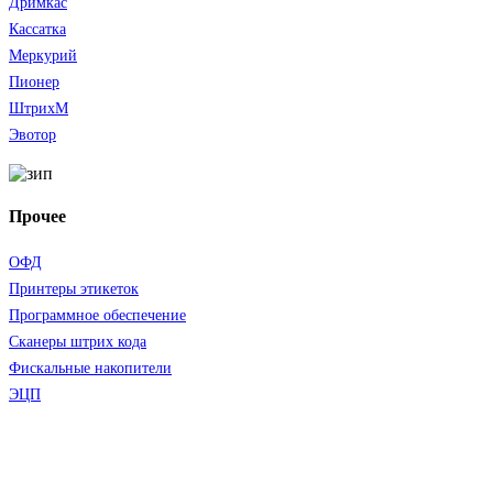
Дримкас
Кассатка
Меркурий
Пионер
ШтрихМ
Эвотор
Прочее
ОФД
Принтеры этикеток
Программное обеспечение
Сканеры штрих кода
Фискальные накопители
ЭЦП