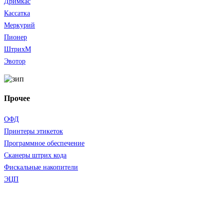
Дримкас
Кассатка
Меркурий
Пионер
ШтрихМ
Эвотор
Прочее
ОФД
Принтеры этикеток
Программное обеспечение
Сканеры штрих кода
Фискальные накопители
ЭЦП