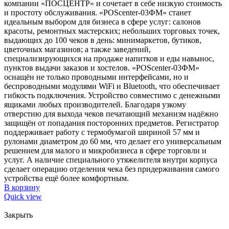
компании «ПОСЦЕНТР» и сочетает в себе низкую стоимость
и простоту обслуживания. «POScenter-03ФМ» станет
идеальным выбором для бизнеса в сфере услуг: салонов
красоты, ремонтных мастерских; небольших торговых точек,
выдающих до 100 чеков в день: минимаркетов, бутиков,
цветочных магазинов; а также заведений,
специализирующихся на продаже напитков и еды навынос,
пунктов выдачи заказов и хостелов. «POScenter-03ФМ»
оснащён не только проводными интерфейсами, но и
беспроводными модулями WiFi и Bluetooth, что обеспечивает
гибкость подключения. Устройство совместимо с денежными
ящиками любых производителей. Благодаря узкому
отверстию для выхода чеков печатающий механизм надёжно
защищён от попадания посторонних предметов. Регистратор
поддерживает работу с термобумагой шириной 57 мм и
рулонами диаметром до 60 мм, что делает его универсальным
решением для малого и микробизнеса в сфере торговли и
услуг. А наличие специального утяжелителя внутри корпуса
сделает операцию отделения чека без придерживания самого
устройства ещё более комфортным.
В корзину
Quick view
Закрыть