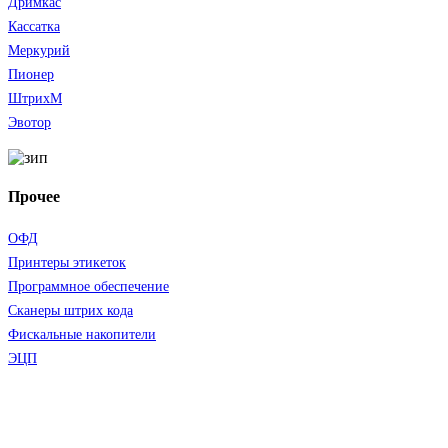
Дримкас
Кассатка
Меркурий
Пионер
ШтрихМ
Эвотор
Прочее
ОФД
Принтеры этикеток
Программное обеспечение
Сканеры штрих кода
Фискальные накопители
ЭЦП