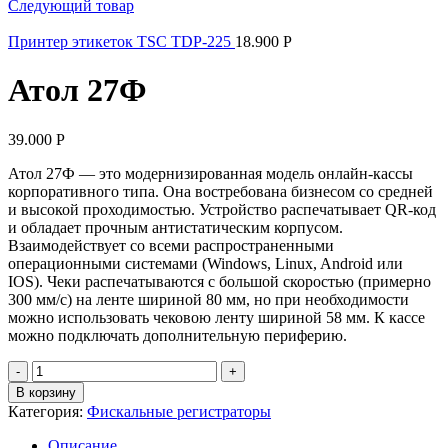
Следующий товар
Принтер этикеток TSC TDP-225
18.900
Р
Атол 27Ф
39.000
Р
Атол 27Ф — это модернизированная модель онлайн-кассы
корпоративного типа. Она востребована бизнесом со средней
и высокой проходимостью. Устройство распечатывает QR-код
и обладает прочным антистатическим корпусом.
Взаимодействует со всеми распространенными
операционными системами (Windows, Linux, Android или
IOS). Чеки распечатываются с большой скоростью (примерно
300 мм/с) на ленте шириной 80 мм, но при необходимости
можно использовать чековою ленту шириной 58 мм. К кассе
можно подключать дополнительную периферию.
Количество
товара
В корзину
Атол
Категория:
Фискальные регистраторы
27Ф
Описание