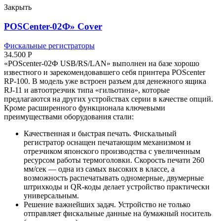
Закрыть
POSCenter-02Ф» Cover
Фискальные регистраторы
34.500
Р
«POScenter-02Ф USB/RS/LAN» выполнен на базе хорошо
известного и зарекомендовавшего себя принтера POScenter
RP-100. В модель уже встроен разъем для денежного ящика
RJ-11 и автоотрезчик типа «гильотина», которые
предлагаются на других устройствах серии в качестве опций.
Кроме расширенного функционала ключевыми
преимуществами оборудования стали:
Качественная и быстрая печать. Фискальный
регистратор оснащен печатающим механизмом и
отрезчиком японского производства с увеличенным
ресурсом работы термоголовки. Скорость печати 260
мм/сек — одна из самых высоких в классе, а
возможность распечатывать одномерные, двумерные
штрихкоды и QR-коды делает устройство практически
универсальным.
Решение важнейших задач. Устройство не только
отправляет фискальные данные на бумажный носитель