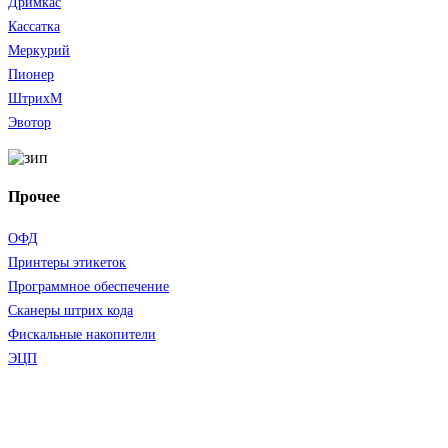
Дримкас
Кассатка
Меркурий
Пионер
ШтрихМ
Эвотор
Прочее
ОФД
Принтеры этикеток
Программное обеспечение
Сканеры штрих кода
Фискальные накопители
ЭЦП