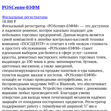
POSCenter-03ФМ
Фискальные регистраторы
18.000
Р
Фискальный регистратор «POScenter-03ФМ» — это доступное
и надежное решение, которое идеально подходит для
небольших торговых предприятий. Данная модель является
самой компактной в линейке контрольно-кассовой техники
компании «ПОСЦЕНТР» и сочетает в себе низкую стоимость
и простоту обслуживания. «POScenter-03ФМ» станет
идеальным выбором для бизнеса в сфере услуг: салонов
красоты, ремонтных мастерских; небольших торговых точек,
выдающих до 100 чеков в день: минимаркетов, бутиков,
цветочных магазинов; а также заведений,
специализирующихся на продаже напитков и еды навынос,
пунктов выдачи заказов и хостелов. «POScenter-03ФМ»
оснащён не только проводными интерфейсами, но и
беспроводными модулями WiFi и Bluetooth, что обеспечивает
гибкость подключения. Устройство совместимо с денежными
ящиками любых производителей. Благодаря узкому
отверстию для выхода чеков печатающий механизм надёжно
защищён от попадания посторонних предметов. Регистратор
поддерживает работу с термобумагой шириной 57 мм и
рулонами диаметром до 60 мм, что делает его универсальным