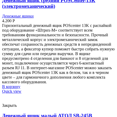
Денежный ящик средний POSCenter-13K
(электромеханический)
Денежные ящики
4.200
Р
Горизонтальный денежный ящик POScenter 13K с распайкой
под оборудование «Штрих-М» соответствует всем
требованиям функциональности и безопасности. Прочный
металлический корпус и электромеханический замок
обеспечат сохранность денежных средств в непредвиденной
ситуации, а фиксатор купюр поможет быстро собрать нужную
сумму для сдачи или передачи выручки. В ящике
предусмотрено 4 отделения для банкнот и 8 отделений для
монет, подключение осуществляется через 6-контактный
разъем RJ 11. В интернет-магазине POScenter можно заказать
денежный ящик POScenter 13K как в белом, так и в черном
цвете – для гармоничного дополнения любого комплекта
кассового оборудования.
В корзину
Quick view
Закрыть
Денежный ящик малый АТОЛ SB-245B