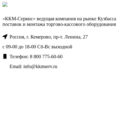
«ККМ-Сервис» ведущая компания на рынке Кузбасса
поставок и монтажа торгово-кассового оборудования
Россия, г. Кемерово, пр-т. ​Ленина, 27
с 09-00 до 18-00 Сб-Вс выходной
Телефон: 8 800 775-60-60
Email: info@kkmserv.ru
ИНФОРМАЦИЯ
Оборудование
Услуги
Маркировка товара
О компании
Информация о доставке
Сервисное обслуживание
Техническая поддержка
Политика конфиденциальности
Пользовательское соглашение