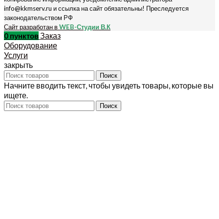
info@kkmserv.ru и ссылка на сайт обязательны! Преследуется
законодательством РФ
Сайт разработан в
WEB-Студии В.К
Заказ
0
пунктов
Оборудование
Услуги
закрыть
Поиск
Начните вводить текст, чтобы увидеть товары, которые вы
ищете.
Поиск
Меню
Каталоги
Банковское оборудование
Детекторы
Счетчики
Шредеры
Весы
Гири
Крановые