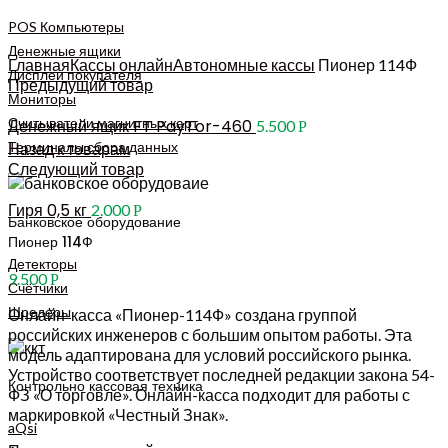
POS Компьютеры
Увеличить
Денежные ящики
Главная
Кассы онлайн
Автономные кассы
Пионер 114Ф
Дисплеи покупателя
Предыдущий товар
Мониторы
Считыватели
магнитных карт
Денежный ящик FT PayTor-460
5.500
Р
Терминалы сбора данных
Назад к товарам
Следующий товар
Гиря 0,5 кг
2.000
Р
Банковское оборудование
Пионер 114Ф
Детекторы
9.500
Р
Счётчики
Шредеры
Онлайн-касса «Пионер-114Ф» создана группой
российских инженеров с большим опытом работы. Эта
модель адаптирована для условий российского рынка.
Устройство соответствует последней редакции закона 54-
Контрольно кассовая техника
ФЗ «О торговле». Онлайн-касса подходит для работы с
маркировкой «Честный Знак».
aQsi