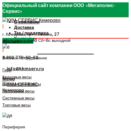
Официальный сайт компании ООО «Мегаполис-
Сервис»
О компании
|
Доставка
Тех / поддержка
г. Кемерово, пр-т. ​Ленина, 27
Контакты
с 09-00 до 18-00 Сб-Вс выходной
оборудование
Лучшее
8 800 775-60-60
|
8 800 775-60-60
Весовое оборудование
info@kkmserv.ru
Гири
Крановые весы
Меню
Лабораторные весы
Напольные весы
Системные весы
Торговые весы
Периферия