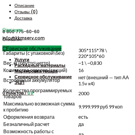
Описание
Отзывы (0)
Доставка
Описание
8 800 775-60-60
info@kkmserv.com
Описание
СЕрвисное обслуживание
305*115*78 \
Габариты (с упаковкой\без)
220*105*60
Услуги
Вес, кг (брутто\нетто)
~1 \ ~0,830
Расходные материалы
Количество отделов (секций)
16
Маркировка товара
Сервисное обслуживание
нет (внешний — тип АА
Встроенный аккумулятор
ЭЦП
1.5v x4)
Количество программируемых
0
пунктов
/
0
2000
Р
товаров
Максимально возможная сумма
9.999.999 руб 99 коп
к пробитию
Оформления возврата
есть
Безналичный расчет
да
Возможность работы с
да