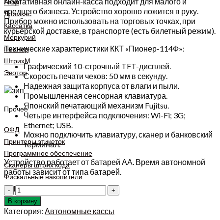
Портативная онлайн-касса подходит для малого и
Атол
среднего бизнеса. Устройство хорошо ложится в руку.
Дримкас
Прибор можно использовать на торговых точках, при
Кассатка
курьерской доставке, в транспорте (есть билетный режим).
Меркурий
Технические характеристики ККТ «Пионер-114Ф»:
Пионер
ШтрихМ
Графический 10-строчный TFT-дисплей.
Эвотор
Скорость печати чеков: 50 мм в секунду.
Надежная защита корпуса от влаги и пыли.
Промышленная сенсорная клавиатура.
Японский печатающий механизм Fujitsu.
Прочее
Четыре интерфейса подключения: Wi-Fi; 3G;
Ethernet; USB.
ОФД
Можно подключить клавиатуру, сканер и банковский
Принтеры этикеток
терминал.
Программное обеспечение
Устройство работает от батарей АА. Время автономной
Сканеры штрих кода
работы зависит от типа батарей.
Фискальные накопители
ЭЦП
Количество
товара
В корзину
Пионер
Категория:
Автономные кассы
114Ф