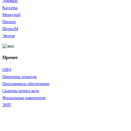
Дримкас
Кассатка
Меркурий
Пионер
ШтрихМ
Эвотор
Прочее
ОФД
Принтеры этикеток
Программное обеспечение
Сканеры штрих кода
Фискальные накопители
ЭЦП