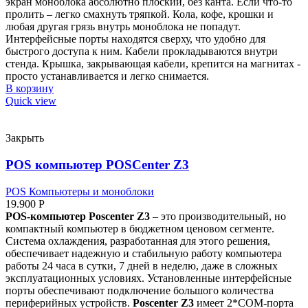
экран моноблока абсолютно плоский, без канта. Если что-то
пролить – легко смахнуть тряпкой. Кола, кофе, крошки и
любая другая грязь внутрь моноблока не попадут.
Интерфейсные порты находятся сверху, что удобно для
быстрого доступа к ним. Кабели прокладываются внутри
стенда. Крышка, закрывающая кабели, крепится на магнитах -
просто устанавливается и легко снимается.
В корзину
Quick view
Закрыть
POS компьютер POSCenter Z3
POS Компьютеры и моноблоки
19.900
Р
POS-компьютер Poscenter Z3
– это производительный, но
компактный компьютер в бюджетном ценовом сегменте.
Система охлаждения, разработанная для этого решения,
обеспечивает надежную и стабильную работу компьютера
работы 24 часа в сутки, 7 дней в неделю, даже в сложных
эксплуатационных условиях. Установленные интерфейсные
порты обеспечивают подключение большого количества
периферийных устройств.
Poscenter Z3
имеет 2*COM-порта