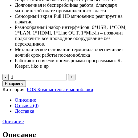
Долговечная и бесперебойная работа, благодаря
материнской плате промышленного класса.
Сенсорный экран Full HD мгновенно реагирует на
нажатие.
Разнообразный набор интерфейсов: 6*USB, 1*COM,
1*LAN, 1*HDMI, 1*Line OUT, 1*Mic-in – позволит
подключить все проводное оборудование без
переходников.
Металлическое основание терминала обеспечивает
долгий срок работы пос-моноблока
Работают со всеми популярными программами: R-
Keeper, iiko и др
Количество
товара
В корзину
POS
Категория:
POS Компьютеры и моноблоки
моноблок
SPACE
Описание
PANDA
Отзывы (0)
Доставка
Описание
Описание