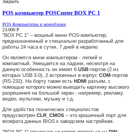
Закрыть
POS компьютер POSCenter BOX PC 1
POS Компьютеры и моноблоки
23.000
Р
"BOX PC 1" – мощный мини POS-компьютер,
предназначенный и специально разработанный для
работы 24 часа в сутки, 7 дней в неделю.
Он является мини компьютером - легкий и
компактный. Умещается на ладони, несмотря на
данную особенность он имеет 6
USB
-портов (2 из
которых USB 3.0), 2 встроенных в корпус
COM
-портов
(RS-232). На борту также есть
HDMI
разъем, с
помощью которого можно выводить картинку высокого
разрешения на большой экран - например, рекламу,
видео, мультики, музыку и т.д.
Для удобства технических специалистов
предусмотрен
CLR_CMOS
– это крошечный порт для
возврата данных BIOS к заводским настройкам.
"BOX PC 1" опционально может крепиться на
DIN-