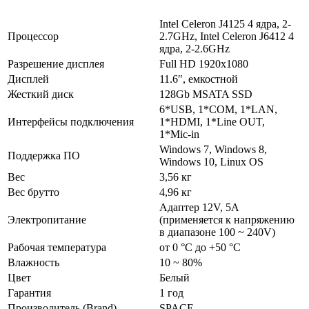
Intel Celeron J4125 4 ядра, 2-
Процессор
2.7GHz, Intel Celeron J6412 4
ядра, 2-2.6GHz
Разрешение дисплея
Full HD 1920х1080
Дисплей
11.6″, емкостной
Жесткий диск
128Gb MSATA SSD
6*USB, 1*COM, 1*LAN,
Интерфейсы подключения
1*HDMI, 1*Line OUT,
1*Mic-in
Windows 7, Windows 8,
Поддержка ПО
Windows 10, Linux OS
Вес
3,56 кг
Вес брутто
4,96 кг
Адаптер 12V, 5A
Электропитание
(применяется к напряжению
в диапазоне 100 ~ 240V)
Рабочая температура
от 0 °C до +50 °C
Влажность
10 ~ 80%
Цвет
Белый
Гарантия
1 год
Производитель (Brand)
SPACE