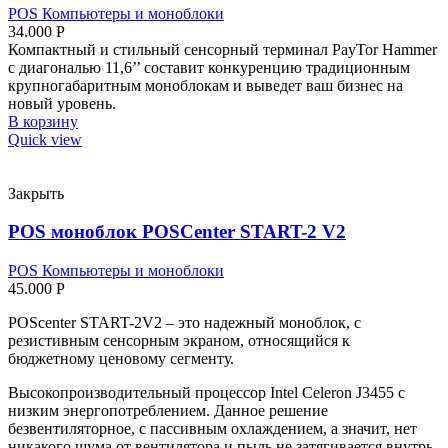
POS Компьютеры и моноблоки
34.000
Р
Компактный и стильный сенсорный терминал PayTor Hammer
с диагональю 11,6’’ составит конкуренцию традиционным
крупногабаритным моноблокам и выведет ваш бизнес на
новый уровень.
В корзину
Quick view
Закрыть
POS моноблок POSCenter START-2 V2
POS Компьютеры и моноблоки
45.000
Р
POScenter START-2V2 – это надежный моноблок, с
резистивным сенсорным экраном, относящийся к
бюджетному ценовому сегменту.
Высокопроизводительный процессор Intel Celeron J3455 с
низким энергопотреблением. Данное решение
безвентиляторное, с пассивным охлаждением, а значит, нет
никакого шума от вентилятора и пыль не затягивается внутрь