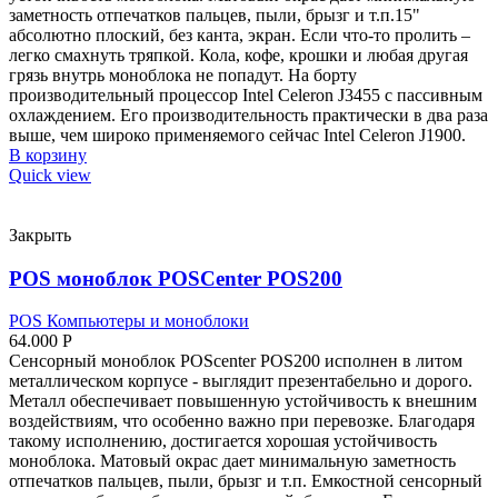
заметность отпечатков пальцев, пыли, брызг и т.п.15"
абсолютно плоский, без канта, экран. Если что-то пролить –
легко смахнуть тряпкой. Кола, кофе, крошки и любая другая
грязь внутрь моноблока не попадут. На борту
производительный процессор Intel Celeron J3455 с пассивным
охлаждением. Его производительность практически в два раза
выше, чем широко применяемого сейчас Intel Celeron J1900.
В корзину
Quick view
Закрыть
POS моноблок POSCenter POS200
POS Компьютеры и моноблоки
64.000
Р
Сенсорный моноблок POScenter POS200 исполнен в литом
металлическом корпусе - выглядит презентабельно и дорого.
Металл обеспечивает повышенную устойчивость к внешним
воздействиям, что особенно важно при перевозке. Благодаря
такому исполнению, достигается хорошая устойчивость
моноблока. Матовый окрас дает минимальную заметность
отпечатков пальцев, пыли, брызг и т.п. Емкостной сенсорный