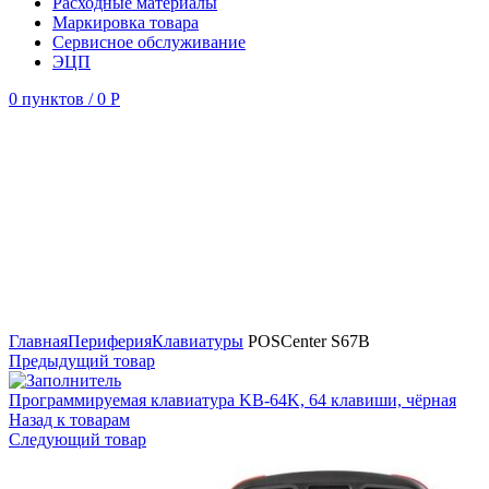
Расходные материалы
Маркировка товара
Сервисное обслуживание
ЭЦП
0
пунктов
/
0
Р
Увеличить
Главная
Периферия
Клавиатуры
POSCenter S67B
Предыдущий товар
Программируемая клавиатура KB-64K, 64 клавиши, чёрная
Назад к товарам
Следующий товар