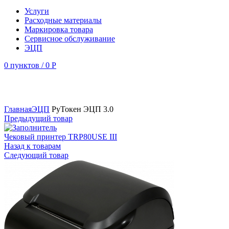
Услуги
Расходные материалы
Маркировка товара
Сервисное обслуживание
ЭЦП
0
пунктов
/
0
Р
Увеличить
Главная
ЭЦП
РуТокен ЭЦП 3.0
Предыдущий товар
Чековый принтер TRP80USE III
Назад к товарам
Следующий товар