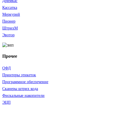
Дримкас
Кассатка
Меркурий
Пионер
ШтрихМ
Эвотор
Прочее
ОФД
Принтеры этикеток
Программное обеспечение
Сканеры штрих кода
Фискальные накопители
ЭЦП