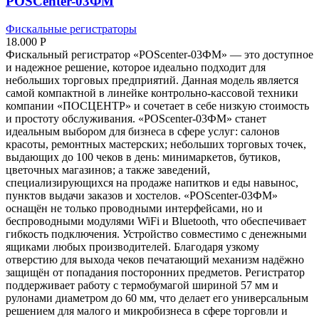
POSCenter-03ФМ
Фискальные регистраторы
18.000
Р
Фискальный регистратор «POScenter-03ФМ» — это доступное
и надежное решение, которое идеально подходит для
небольших торговых предприятий. Данная модель является
самой компактной в линейке контрольно-кассовой техники
компании «ПОСЦЕНТР» и сочетает в себе низкую стоимость
и простоту обслуживания. «POScenter-03ФМ» станет
идеальным выбором для бизнеса в сфере услуг: салонов
красоты, ремонтных мастерских; небольших торговых точек,
выдающих до 100 чеков в день: минимаркетов, бутиков,
цветочных магазинов; а также заведений,
специализирующихся на продаже напитков и еды навынос,
пунктов выдачи заказов и хостелов. «POScenter-03ФМ»
оснащён не только проводными интерфейсами, но и
беспроводными модулями WiFi и Bluetooth, что обеспечивает
гибкость подключения. Устройство совместимо с денежными
ящиками любых производителей. Благодаря узкому
отверстию для выхода чеков печатающий механизм надёжно
защищён от попадания посторонних предметов. Регистратор
поддерживает работу с термобумагой шириной 57 мм и
рулонами диаметром до 60 мм, что делает его универсальным
решением для малого и микробизнеса в сфере торговли и