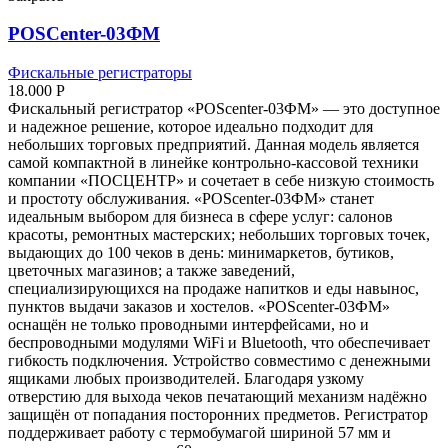
POSCenter-03ФМ
Фискальные регистраторы
18.000
Р
Фискальный регистратор «POScenter-03ФМ» — это доступное
и надежное решение, которое идеально подходит для
небольших торговых предприятий. Данная модель является
самой компактной в линейке контрольно-кассовой техники
компании «ПОСЦЕНТР» и сочетает в себе низкую стоимость
и простоту обслуживания. «POScenter-03ФМ» станет
идеальным выбором для бизнеса в сфере услуг: салонов
красоты, ремонтных мастерских; небольших торговых точек,
выдающих до 100 чеков в день: минимаркетов, бутиков,
цветочных магазинов; а также заведений,
специализирующихся на продаже напитков и еды навынос,
пунктов выдачи заказов и хостелов. «POScenter-03ФМ»
оснащён не только проводными интерфейсами, но и
беспроводными модулями WiFi и Bluetooth, что обеспечивает
гибкость подключения. Устройство совместимо с денежными
ящиками любых производителей. Благодаря узкому
отверстию для выхода чеков печатающий механизм надёжно
защищён от попадания посторонних предметов. Регистратор
поддерживает работу с термобумагой шириной 57 мм и