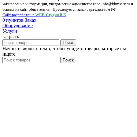
копирование информации, уведомление администратора info@kkmserv.ru и
ссылка на сайт обязательны! Преследуется законодательством РФ
Сайт разработан в
WEB-Студии В.К
0
пунктов
Заказ
Оборудование
Услуги
закрыть
Поиск
Начните вводить текст, чтобы увидеть товары, которые вы
ищете.
Поиск
Меню
Каталоги
Банковское оборудование
Детекторы
Счетчики
Шредеры
Весы
Гири
Крановые
Лабораторные
Напольные
Системные