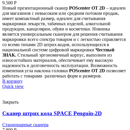
9.500
Р
Новый презентационный сканер
P
OS
center OT 2D
– идеален
для магазинов с невысоким или средним потоком продаж,
имеет компактный размер, идеален для считывания
маркировки лекарств, табачных изделий, алкогольной
продукции, канцелярии, обуви и косметики. Новинка
является универсальным сканером для решения считывания
маркировки всего спектра товаром и с легкостью справляется
со всеми типами 2D штрих-кодов, использующихся в
национальной системе цифровой маркировки
Честный
ЗНАК.
Стильный эргономичный корпус, выполнен из
износостойких материалов, обеспечивает ему высокую
надежность и долговечность эксплуатации. Возможность
изменения угла наклона головки
P
OS
center OT 2D
позволяет
работать с товарами различных форм и размеров.
В корзину
Quick view
Закрыть
Сканер штрих кода SPACE Penguin-2D
Стационарные сканера
7.800
Р