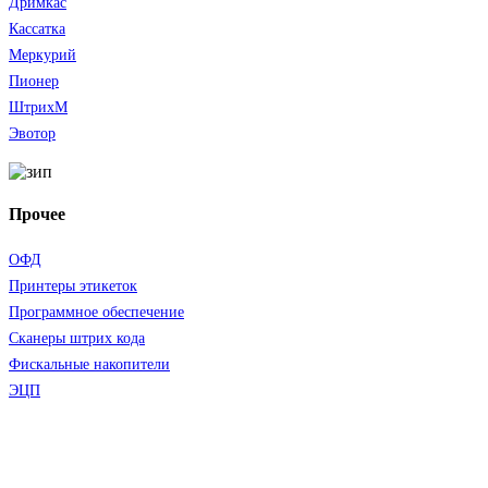
Дримкас
Кассатка
Меркурий
Пионер
ШтрихМ
Эвотор
Прочее
ОФД
Принтеры этикеток
Программное обеспечение
Сканеры штрих кода
Фискальные накопители
ЭЦП