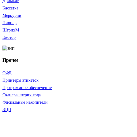
Дримкас
Кассатка
Меркурий
Пионер
ШтрихМ
Эвотор
Прочее
ОФД
Принтеры этикеток
Программное обеспечение
Сканеры штрих кода
Фискальные накопители
ЭЦП