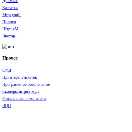
Дримкас
Кассатка
Меркурий
Пионер
ШтрихМ
Эвотор
Прочее
ОФД
Принтеры этикеток
Программное обеспечение
Сканеры штрих кода
Фискальные накопители
ЭЦП