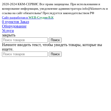
2020-2024 ККМ-СЕРВИС Все права защищены. При использовании и
копирование информации, уведомление администратора info@kkmserv.ru и
ссылка на сайт обязательны! Преследуется законодательством РФ
Сайт разработан в
WEB-Студии В.К
0
пунктов
Заказ
Оборудование
Услуги
закрыть
Поиск
Начните вводить текст, чтобы увидеть товары, которые вы
ищете.
Поиск
Меню
Каталоги
Банковское оборудование
Детекторы
Счетчики
Шредеры
Весы
Гири
Крановые
Лабораторные