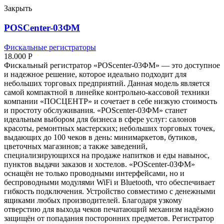
Закрыть
POSCenter-03ФМ
Фискальные регистраторы
18.000
Р
Фискальный регистратор «POScenter-03ФМ» — это доступное
и надежное решение, которое идеально подходит для
небольших торговых предприятий. Данная модель является
самой компактной в линейке контрольно-кассовой техники
компании «ПОСЦЕНТР» и сочетает в себе низкую стоимость
и простоту обслуживания. «POScenter-03ФМ» станет
идеальным выбором для бизнеса в сфере услуг: салонов
красоты, ремонтных мастерских; небольших торговых точек,
выдающих до 100 чеков в день: минимаркетов, бутиков,
цветочных магазинов; а также заведений,
специализирующихся на продаже напитков и еды навынос,
пунктов выдачи заказов и хостелов. «POScenter-03ФМ»
оснащён не только проводными интерфейсами, но и
беспроводными модулями WiFi и Bluetooth, что обеспечивает
гибкость подключения. Устройство совместимо с денежными
ящиками любых производителей. Благодаря узкому
отверстию для выхода чеков печатающий механизм надёжно
защищён от попадания посторонних предметов. Регистратор